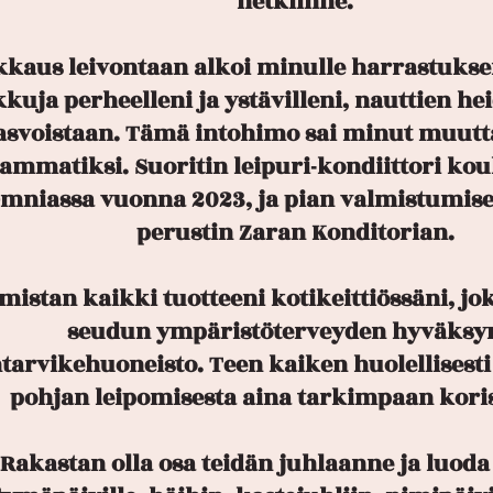
hetkiinne.
kaus leivontaan alkoi minulle harrastukse
kuja perheelleni ja ystävilleni, nauttien hei
asvoistaan. Tämä intohimo sai minut muut
ammatiksi. Suoritin leipuri-kondiittori ko
mniassa vuonna 2023, ja pian valmistumise
perustin Zaran Konditorian.
mistan kaikki tuotteeni kotikeittiössäni, j
seudun ympäristöterveyden hyväks
ntarvikehuoneisto. Teen kaiken huolellisesti 
pohjan leipomisesta aina tarkimpaan kori
Rakastan olla osa teidän juhlaanne ja luod