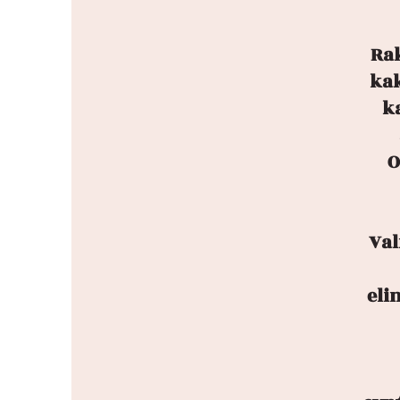
Rak
kak
k
O
Val
eli