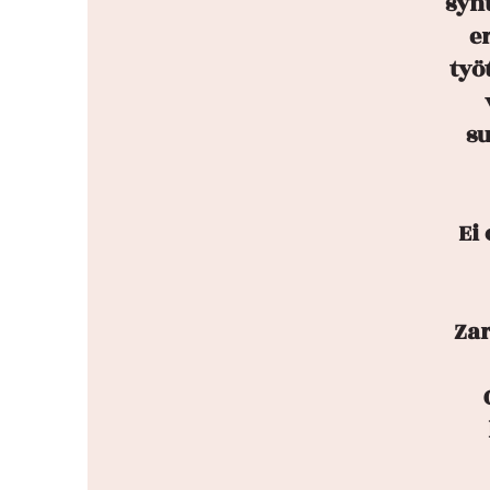
syn
er
työ
su
Ei
Zar