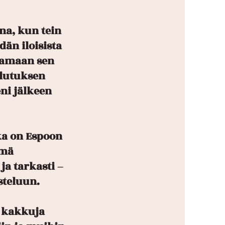
na, kun tein
dän iloisista
tamaan sen
ulutuksen
ni jälkeen
oka on Espoon
ymä
ja tarkasti –
steluun.
a kakkuja