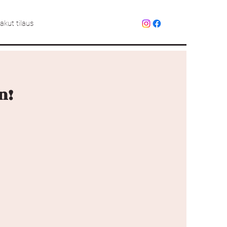
kut tilaus
n!