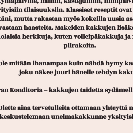
tymäpäiville, häihin, kastejuhliin, nimipäiv
ityisiin tilaisuuksiin. Klassiset reseptit ova
täni, mutta rakastan myös kokeilla uusia asi
vastaan haasteita. Makeiden kakkujen lisäks
olaisia herkkuja, kuten voileipäkakkuja j
piirakoita.
 ole mitään ihanampaa kuin nähdä hymy kas
joku näkee juuri hänelle tehdyn kak
an Konditoria – kakkujen taidetta sydämellä 
Olette aina tervetulleita ottamaan yhteyttä
keskustelemaan unelmakakkunne yksityisk