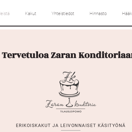
eistä
Kakut
Yhteistiedot
Hinnasto
Hääka
Tervetuloa Zaran Konditoriaa
ERIKOISKAKUT JA LEIVONNAISET KÄSITYÖNÄ