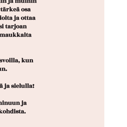
iin ja muihin
t tärkeä osa
oita ja ottaa
i tarjoan
a maukkaita
voilla, kun
un.
ja sielulla!
 minuun ja
ohdista.